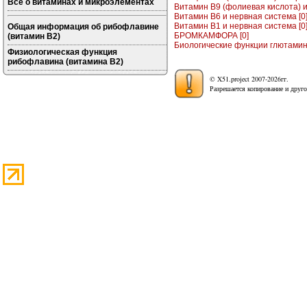
Все о витаминах и микроэлементах
Витамин B9 (фолиевая кислота) и 
Витамин B6 и нервная система [0
Витамин B1 и нервная система [0
Общая информация об рибофлавине
БРОМКАМФОРА [0]
(витамин B2)
Биологические функции глютамин
Физиологическая функция
рибофлавина (витамина B2)
© X51.project 2007-2026гг.
Разрешается копирование и друго