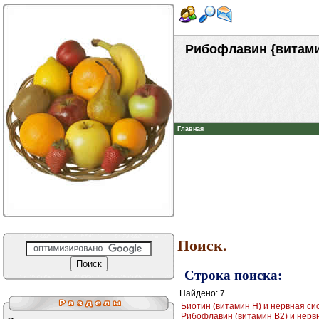
Рибофлавин {витами
Главная
Поиск.
Строка поиска:
Найдено: 7
Биотин (витамин H) и нервная сис
Рибофлавин (витамин B2) и нервна