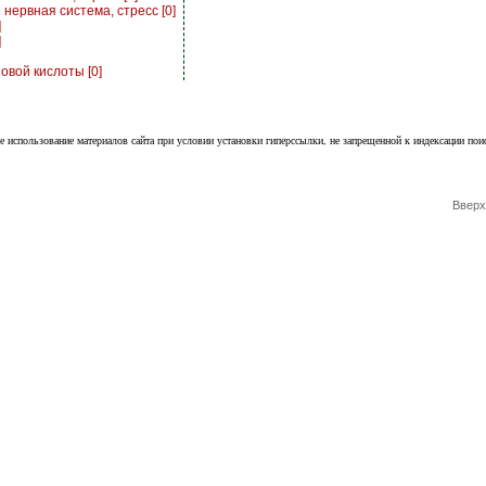
нервная система, стресс [0]
]
]
овой кислоты [0]
е использование материалов сайта при условии установки гиперссылки, не запрещенной к индексации пои
Вверх