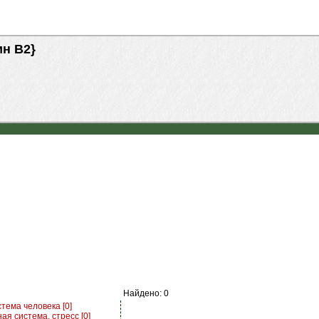
н B2}
Найдено: 0
тема человека [0]
я система, стресс [0]