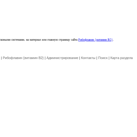
сковыми системами, на материал или главную страницу сайта
Рибофлавин {витамин B2}
.
|
Рибофлавин {витамин B2}
|
Администрирование
|
Контакты
|
Поиск
|
Карта раздела