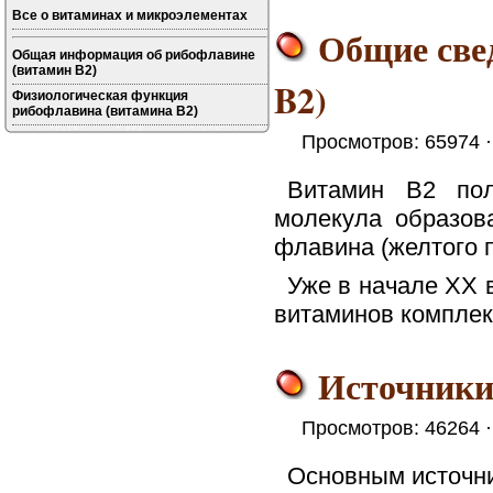
Все о витаминах и микроэлементах
Общие све
Общая информация об рибофлавине
(витамин B2)
B2)
Физиологическая функция
рибофлавина (витамина B2)
Просмотров: 65974 
Витамин B2 пол
молекула образова
флавина (желтого п
Уже в начале ХХ в
витаминов комплекс
Источники
Просмотров: 46264 
Основным источни