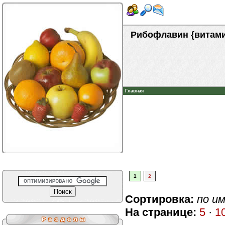
Рибофлавин {витами
Главная
1
2
Сортировка:
по и
На странице:
5
·
1